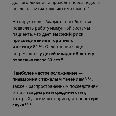
долгого лечения и проходят через неделю
после развития кожных симптомов
.
1,4
Но вирус кори обладает способностью
подавлять работу иммунной системы
пациента, что дает
высокий риск
присоединения вторичных
инфекций
.
Осложнения чаще
1,3,4
встречаются
у детей младше 5 лет и у
взрослых после 30 лет
.
10
Наиболее частое осложнение —
пневмония с тяжелым течением
.
1,2,4
Также к распространенным последствиям
относятся
диарея и средний отит,
который даже может приводить
к потере
слуха
.
1,2,4