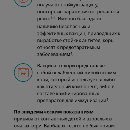
получают стойкую защиту,
повторные заражения встречаются
редко
. Именно благодаря
1,4
наличию безопасных и
эффективных вакцин, приводящих к
выработке стойких антител, корь
относят к предотвратимым
заболеваниям
.
4
Вакцина от кори представляет
собой ослабленный живой штамм
кори, который используется либо
как отдельный компонент, либо в
составе комбинированных
препаратов для иммунизации
.
4
По эпидемическим показаниям
прививают контактных детей и взрослых в
очагах кори. Вдобавок те, кто не был привит