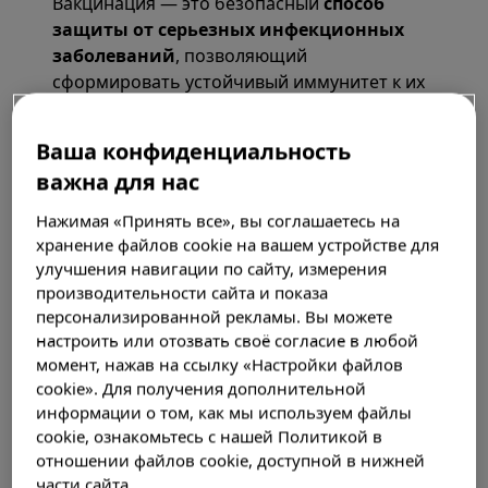
Вакцинация — это безопасный
способ
защиты от серьезных инфекционных
заболеваний
, позволяющий
сформировать устойчивый иммунитет к их
возбудителям.
Ваша конфиденциальность
Она позволяет свести к минимуму
важна для нас
потенциальную угрозу от опасных
заболеваний, исключая их фатальное
Нажимая «Принять все», вы соглашаетесь на
влияние на организм и его
хранение файлов cookie на вашем устройстве для
функционирование.
улучшения навигации по сайту, измерения
производительности сайта и показа
персонализированной рекламы. Вы можете
Почему прививку назвали вакцинацией?
настроить или отозвать своё согласие в любой
момент, нажав на ссылку «Настройки файлов
Как работает иммунитет?
cookie». Для получения дополнительной
информации о том, как мы используем файлы
Каков принцип действия вакцины?
cookie, ознакомьтесь с нашей Политикой в
отношении файлов cookie, доступной в нижней
Достижения вакцинопрофилактики
части сайта.